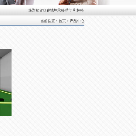
热烈祝贺欣睿地坪承接呼市
和林格尔蒙羊分割车间20
祝贺欣睿地坪
当前位置：首页 > 产品中心