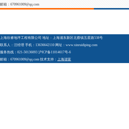
邮箱：670961009@qq.com
友情链接：
上海PVC地板
|
北京地坪施工
|
上海垃圾桶
|
上海工业地坪
|
上海地坪施工
环氧地坪
|
北京环氧地坪
|
上海欣睿地坪工程有限公司 地址：上海浦东新区北蔡镇五星路538号
联系人：汪经理 手机：13636642110 网址：www.xinruidiping.com
服务热线：021-50136093 沪ICP备11014617号-6
邮箱：670961009@qq.com 技术支持：
上海谐富