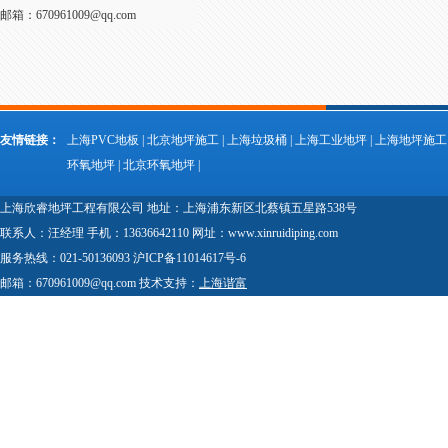
邮箱：670961009@qq.com
友情链接：
上海PVC地板
|
北京地坪施工
|
上海垃圾桶
|
上海工业地坪
|
上海地坪施工
环氧地坪
|
北京环氧地坪
|
上海欣睿地坪工程有限公司 地址：上海浦东新区北蔡镇五星路538号
联系人：汪经理 手机：13636642110 网址：www.xinruidiping.com
服务热线：021-50136093 沪ICP备11014617号-6
邮箱：670961009@qq.com 技术支持：
上海谐富