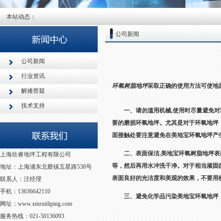
本站动态：
公司新闻
公司新闻
行业资讯
环氧树脂地坪
采取正确的使用方法可使地
解难答疑
技术支持
一、请勿滥用机械,使用时尽量避免对环
要的磨损环氧地坪。
尤其是对于环氧地坪
面接触处要注意避免在美地宝环氧地坪产
二、表面保洁,美地宝环氧树脂地坪表面
上海欣睿地坪工程有限公司
等，然后再用水冲洗干净。对于相当顽固
地址：上海浦东北蔡镇五星路538号
表面良好的光洁度和美观的效果，不要用
联系人：汪经理
手机：13636642110
三、避免化学品污染美地宝环氧地坪
网址：www.xinruidiping.com
服务热线：021-50136093