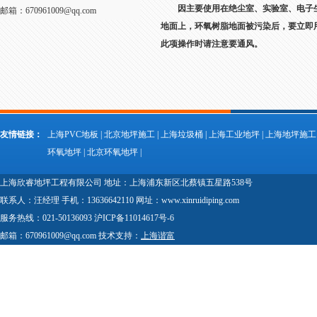
因主要使用在绝尘室、实验室、电子生
邮箱：670961009@qq.com
地面上，环氧树脂地面被污染后，要立即
此项操作时请注意要通风。
友情链接：
上海PVC地板
|
北京地坪施工
|
上海垃圾桶
|
上海工业地坪
|
上海地坪施工
环氧地坪
|
北京环氧地坪
|
上海欣睿地坪工程有限公司 地址：上海浦东新区北蔡镇五星路538号
联系人：汪经理 手机：13636642110 网址：www.xinruidiping.com
服务热线：021-50136093 沪ICP备11014617号-6
邮箱：670961009@qq.com 技术支持：
上海谐富